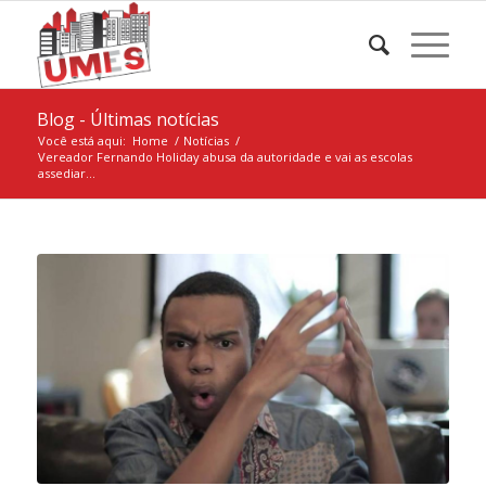
Blog - Últimas notícias
Você está aqui:
Home
/
Notícias
/
Vereador Fernando Holiday abusa da autoridade e vai as escolas
assediar...