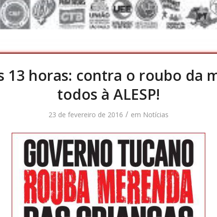
s 13 horas: contra o roubo da
todos à ALESP!
/
23 de fevereiro de 2016
em
Notícias