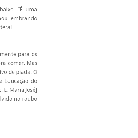
baixo. “É uma
rmou lembrando
eral.
lmente para os
pra comer. Mas
ivo de piada. O
de Educação do
 E. Maria José]
lvido no roubo