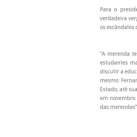
Para o presi
verdadeira ve
os escândalos 
“A merenda te
estudantes ma
discutir a edu
mesmo Fernand
Estado, até su
em novembro i
das merendas”