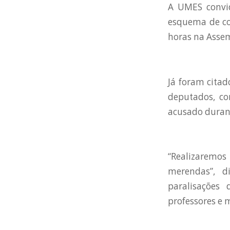
A UMES convid
esquema de cor
horas na Assem
Já foram cita
deputados, co
acusado durant
“Realizaremos
merendas”, d
paralisações 
professores e 