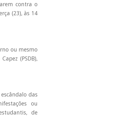
zarem contra o
rça (23), às 14
verno ou mesmo
 Capez (PSDB),
 escândalo das
ifestações ou
estudantis, de