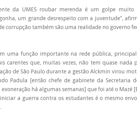
dente da UMES roubar merenda é um golpe muito 
rgonha, um grande desrespeito com a juventude”, afi
de corrupção também são uma realidade no governo fed
m uma função importante na rede pública, principa
is carentes que, muitas vezes, não tem quase nada 
cação de São Paulo durante a gestão Alckmin virou mot
o Padula [então chefe de gabinete da Secretaria 
a exoneração há algumas semanas] que foi até o Mazé [E.
niciar a guerra contra os estudantes é o mesmo envo
.