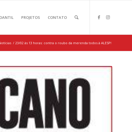
DANTIL
PROJETOS
CONTATO
Notícias
/
23/02 às 13 horas: contra o roubo da merenda todos à ALESP!