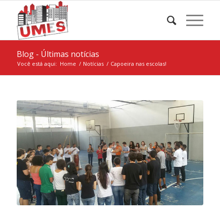
Blog - Últimas notícias
Você está aqui:
Home
/
Notícias
/
Capoeira nas escolas!