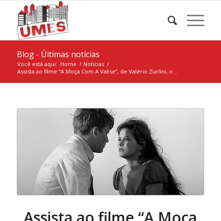
Blog - Últimas notícias
Você está aqui:
Home
/
Notícias
/
Assista ao filme “A Moça Com A Valise”, de Valério Zurlini, n...
Assista ao filme “A Moça