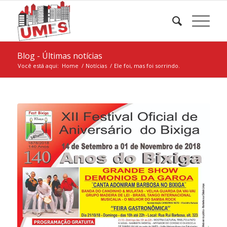
Blog - Últimas notícias
Você está aqui:
Home
/
Notícias
/
Ele foi, mas foi sorrindo.