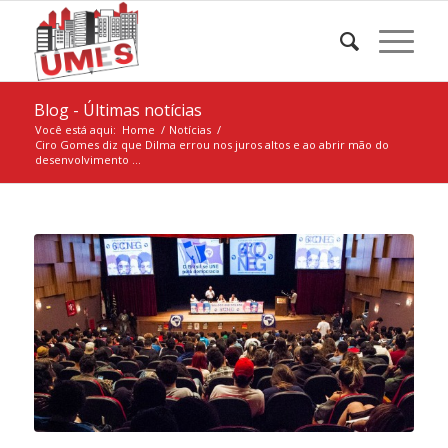
Blog - Últimas notícias
Você está aqui:
Home
/
Notícias
/
Ciro Gomes diz que Dilma errou nos juros altos e ao abrir mão do
desenvolvimento ...