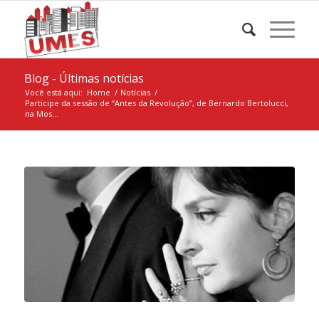
Blog - Últimas notícias
Você está aqui:
Home
/
Notícias
/
Participe da sessão de “Antes da Revolução”, de Bernardo Bertolucci,
na Mos...