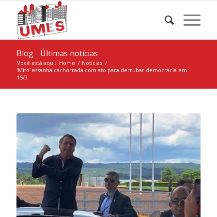
Blog - Últimas notícias
Você está aqui:
Home
/
Notícias
/
‘Mito’ assanha cachorrada com ato para derrubar democracia em
15/3