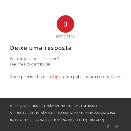
0
RESPOSTAS
Deixe uma resposta
Want to join the discussion?
Feel free to contribute!
Você precisa fazer o
login
para publicar um comentário.
© Copyright - UMES | UNIÃO MUNICIPAL DOS ESTUDANTES
SECUNDARISTAS DE SÃO PAULO (CNPJ: 57.277.113/0001-56) | Rua Rui
Barbosa, 323 - Bela Vista - CEP 01326-010 - TEL (11) 3289.7477]