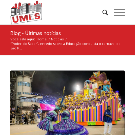
Blog - Últimas notícias
Você está aqui:
Home
/
Notícias
/
“Poder do Saber”, enredo sobre a Educação conquista o carnaval de
São P...